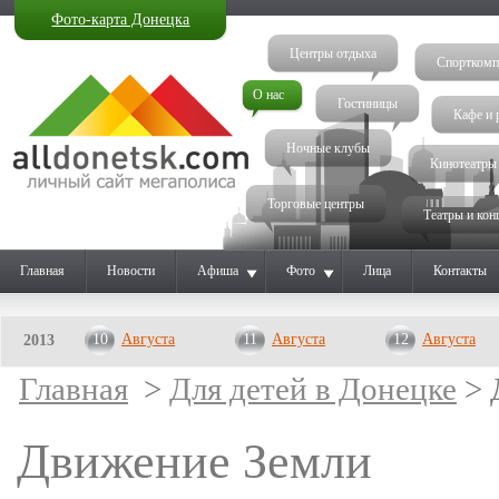
Фото-карта Донецка
Центры отдыха
Спорткомп
О нас
Гостиницы
Кафе и 
Ночные клубы
Кинотеатры
Торговые центры
Театры и кон
Главная
Новости
Афиша
Фото
Лица
Контакты
10
Августа
11
Августа
12
Августа
2013
Главная
>
Для детей в Донецке
> 
Движение Земли