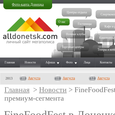
Фото-карта Донецка
Центры отдыха
Спорткомп
О нас
Гостиницы
Кафе и 
Ночные клубы
Кинотеатры
Торговые центры
Театры и кон
Главная
Новости
Афиша
Фото
Лица
Контакты
10
Августа
11
Августа
12
Августа
2013
Главная
>
Новости
> FineFoodFes
премиум-сегмента
FineFoodFest в Донецк